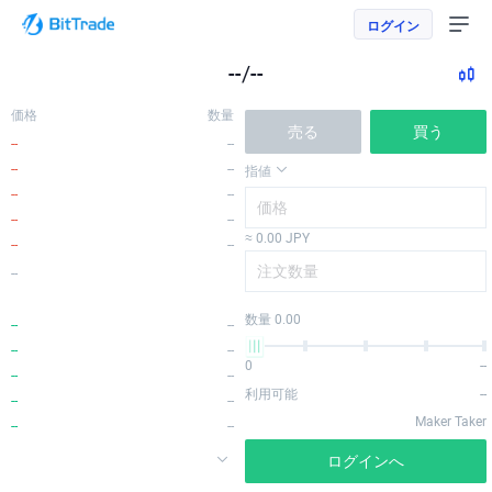
ログイン
--/--
価格
数量
売る
買う
--
--
--
--
指値
--
--
--
--
≈ 0.00 JPY
--
--
--
数量 0.00
--
--
--
--
0
--
--
--
利用可能
--
--
--
Maker Taker
--
--
ログインへ